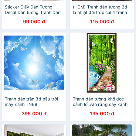
Sticker Giấy Dán Tường
(HCM) Tranh dán tường 3d
Decal Dán tường Tranh Dán
lá nhiệt đới tropical 4 tranh
Tường Trang Trí Tường Mẫu
sẵn keo, dễ dán(in theo yêu
99.000 đ
115.000 đ
Cá Voi Xanh ZH-1004
cầu)
Tranh dán trần 3d bầu trời
Tranh dán tường khổ dọc
mây xanh TN69
cảnh lối vào rừng cây xanh
tuyệt đẹp LV-0270
395.000 đ
135.000 đ