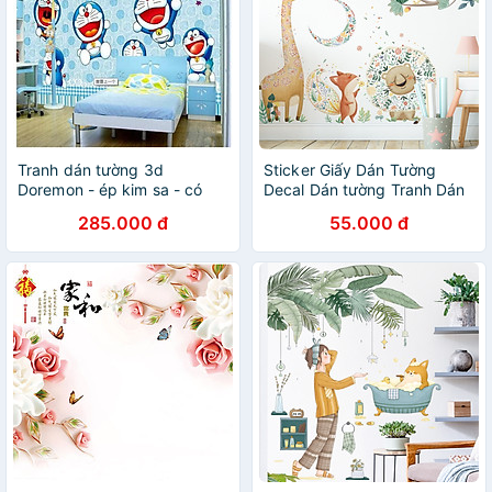
Tranh dán tường 3d
Sticker Giấy Dán Tường
Doremon - ép kim sa - có
Decal Dán tường Tranh Dán
sẵn keo
Tường Trang Trí Tường Mẫu
285.000 đ
55.000 đ
Vườn Thú Của Bé ZDB-2177