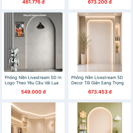
461.776 đ
673.200 đ
Xưởng - Mẫu TK3
Mẫu 10
Phông Nền Livestream 5D In
Phông Nền Livestream 5D
Logo Theo Yêu Cầu Vải Lụa
Decor Tối Giản Sang Trọng
Kim Tuyến Cao Cấp - Mẫu
Cho Góc Live - LPT 7
549.000 đ
673.453 đ
10