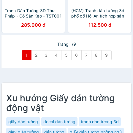
Tranh Dán Tường 3D Thư
(HCM) Tranh dán tường 3d
Pháp - Có Sẵn Keo - TST001
phố cổ Hội An tích hợp sẵn
keo ( có in theo yêu cầu)
285.000 đ
112.500 đ
Trang 1/9
1
2
3
4
5
6
7
8
9
Xu hướng Giấy dán tường
động vật
giấy dán tường
decal dán tường
tranh dán tường 3d
giấy gián tường
dán tường
giấy dán tường phòng ngủ