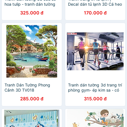
hoa tulip - tranh dán tường
Decal dán tủ lạnh 3D Cá heo
phòng khách - phòng ngủ -
325.000 đ
170.000 đ
không phai màu CS91
Tranh Dán Tường Phong
Tranh dán tường 3d trang trí
Cảnh 3D TV018
phòng gym- ép kim sa - có
sẵn keo GY16
285.000 đ
315.000 đ