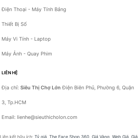
Điện Thoại - Máy Tính Bảng
Thiết Bị Số
Máy Vi Tính - Laptop
Máy Ảnh - Quay Phim
LIÊN HỆ
Địa chỉ:
Siêu Thị Chợ Lớn
Điện Biên Phủ, Phường 6, Quận
3, Tp.HCM
Email: lienhe@sieuthicholon.com
Liên kết hữu ích:
Tỷ giá
,
The Face Shop 360
,
Giá Vàng
,
Web Giá
,
Giá