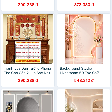
– Tặng Keo Dán, Giá Tận
– Tặng Keo Dán, Giá Tận
290.238 đ
373.380 đ
Xưởng - Mẫu 1C
Xưởng - Mẫu 4C-5
Tranh Lụa Dán Tường Phòng
Background Studio
Thờ Cao Cấp 2 – In Sắc Nét
Livestream 5D Tạo Chiều
– Tặng Keo Dán, Giá Tận
Sâu Cho Chụp Ảnh Quay
290.238 đ
548.212 đ
Xưởng - Mẫu TK12
Video - LPT 9