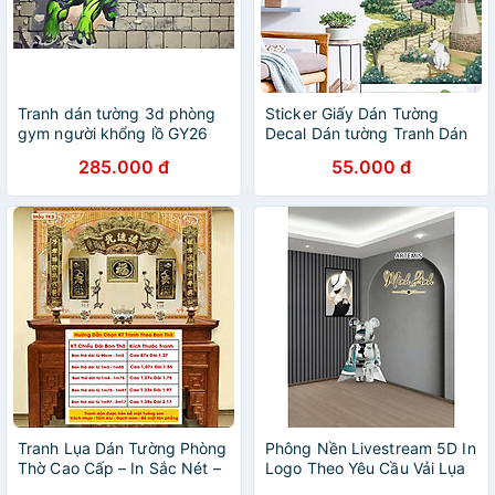
Tranh dán tường 3d phòng
Sticker Giấy Dán Tường
gym người khổng lồ GY26
Decal Dán tường Tranh Dán
Tường Trang Trí Tường Mẫu
285.000 đ
55.000 đ
Phong Cảnh Làng Quê ZH-
1015
Tranh Lụa Dán Tường Phòng
Phông Nền Livestream 5D In
Thờ Cao Cấp – In Sắc Nét –
Logo Theo Yêu Cầu Vải Lụa
Tặng Keo Dán, Giá Tận
Kim Tuyến Tạo Chiều Sâu -