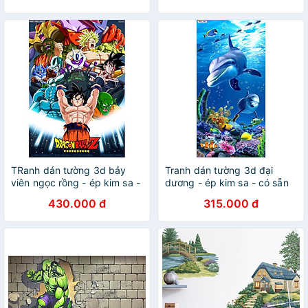
TRanh dán tường 3d bảy
Tranh dán tường 3d đại
viên ngọc rồng - ép kim sa -
dương - ép kim sa - có sẵn
có sẵn keo TB71
keo DD100
430.000 đ
315.000 đ