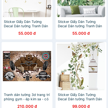
Sticker Giấy Dán Tường
Sticker Giấy Dán Tường
Decal Dán tường Tranh Dán
Decal Dán tường Tranh Dán
Tường Trang Trí Tường Mẫu
Tường Trang Trí Tường Mẫu
55.000 đ
55.000 đ
Hoa Lá Phong Cách Vintage
Hoa Lá Mèo Chim Phong
ZDB-2579
Cách Vintage ZDB-2274
Tranh dán tường 3d trang trí
Sticker Giấy Dán Tường
phòng gym - ép kim sa - có
Decal Dán tường Tranh Dán
sẵn keo GY17
Tường Trang Trí Tường Mẫu
210.000 đ
99.000 đ
Đàn Chim Làm Tổ ZH-1013