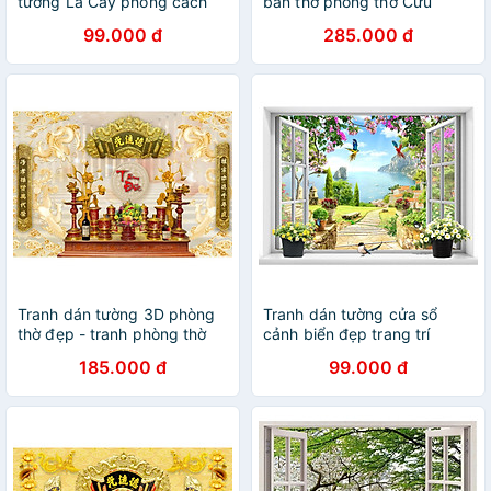
tường Lá Cây phong cách
bàn thờ phòng thờ Cửu
Vintage ZH2009AB
Huyền Thất Tổ CHTT_008
99.000 đ
285.000 đ
nhiều kích thước
Tranh dán tường 3D phòng
Tranh dán tường cửa sổ
thờ đẹp - tranh phòng thờ
cảnh biển đẹp trang trí
phòng khách và phòng ngủ
185.000 đ
99.000 đ
- VT0436