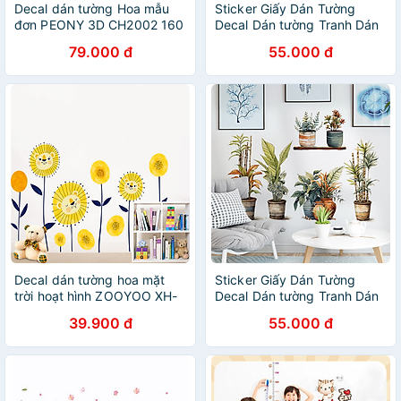
Decal dán tường Hoa mẫu
Sticker Giấy Dán Tường
đơn PEONY 3D CH2002 160
Decal Dán tường Tranh Dán
x 100 cm
Tường Trang Trí Tường Mẫu
79.000 đ
55.000 đ
Cô Gái Và Chú Mèo ZH-1017
Decal dán tường hoa mặt
Sticker Giấy Dán Tường
trời hoạt hình ZOOYOO XH-
Decal Dán tường Tranh Dán
9292
Tường Trang Trí Tường Mẫu
39.900 đ
55.000 đ
Chậu Cây Cảnh ZDB-2866