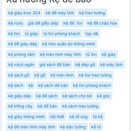
kệ giày inox 304
kệ để máy tính
kệ treo tường
kệ rươu
giá để giầy dép
kệ để. tivi
kệ để chậu hoa
kệ tivi
tủ giày
tủ tivi phòng khách
tạp dề
kệ để giày dép
kệ treo quần áo thông minh
kệ phòng tắm
kệ màn hình máy tính
tủ tivi
kệ giày
kệ vách ngăn
giá sách để bàn
kệ dép gỗ
kệ máy tính
kệ sách gỗ
kệ gỗ
kệ màn hình
kệ tivi treo tường
kệ sách
kệ
kệ sách để bàn
kệ tivi phòng khách
kệ giày dép
kệ để sách
kệ sách cho bé
kệ góc
kệ trồng cây
kệ để bàn
kệ sách treo tường
kệ giày thông minh
nội thất
kệ tổ ong
tủ kệ
kệ để màn hình máy tính
kệ dán tường
kệ tủ