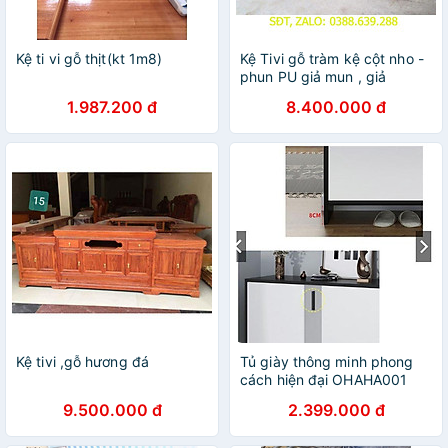
Kệ ti vi gỗ thịt(kt 1m8)
Kệ Tivi gỗ tràm kệ cột nho -
phun PU giả mun , giả
hương
1.987.200 đ
8.400.000 đ
Kệ tivi ,gỗ hương đá
Tủ giày thông minh phong
cách hiện đại OHAHA001
9.500.000 đ
2.399.000 đ