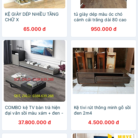
KỆ GIÀY DÉP NHIỀU TẦNG
tủ giày dép màu óc chó
CHỮ X
cánh cải trắng dài 80 cao
1m04 sâu 30 -chân gỗ sồi -
65.000 đ
950.000 đ
giá tại xưởng
COMBO kệ TV bàn trà hiện
Kệ tivi rút thông minh gỗ sồi
đại vân sồi màu xám + đen -
đen 2m4
Bộ nội thất phòng khách giá
37.800.000 đ
4.500.000 đ
sốc LUX-KTV09