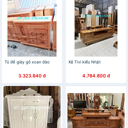
Tủ để giày gỗ xoan đào
Kệ Tivi kiểu Nhật
3.323.840 đ
4.784.800 đ