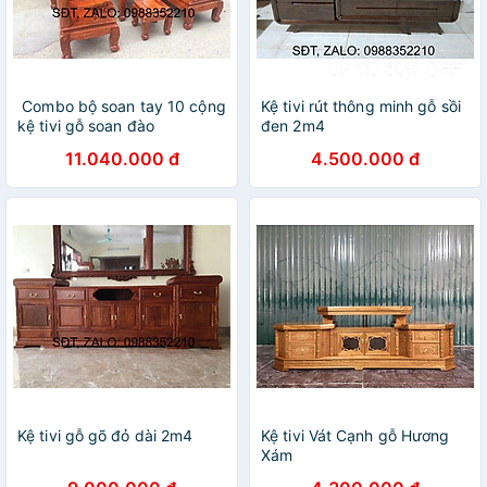
️ Combo bộ soan tay 10 cộng
Kệ tivi rút thông minh gỗ sồi
kệ tivi gỗ soan đào
đen 2m4
11.040.000 đ
4.500.000 đ
Kệ tivi gỗ gõ đỏ dài 2m4
Kệ tivi Vát Cạnh gỗ Hương
Xám