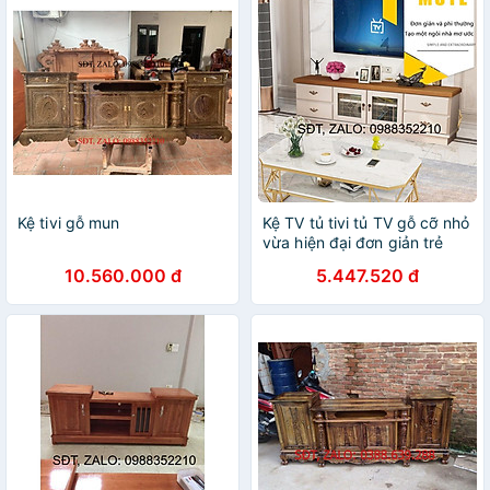
Kệ tivi gỗ mun
Kệ TV tủ tivi tủ TV gỗ cỡ nhỏ
vừa hiện đại đơn giản trẻ
trung Bắc Âu nội thất phòng
10.560.000 đ
5.447.520 đ
khách tủ kệ giá đựng đồ