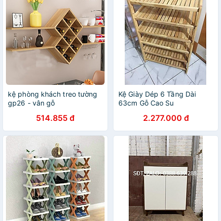
kệ phòng khách treo tường
Kệ Giày Dép 6 Tầng Dài
gp26 - vân gỗ
63cm Gỗ Cao Su
514.855 đ
2.277.000 đ