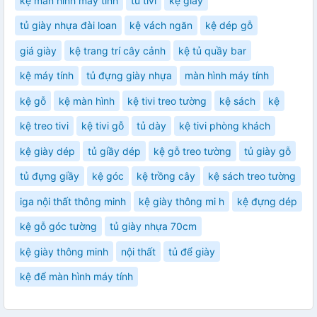
kệ màn hình máy tính
tủ tivi
kệ giày
tủ giày nhựa đài loan
kệ vách ngăn
kệ dép gỗ
giá giày
kệ trang trí cây cảnh
kệ tủ quầy bar
kệ máy tính
tủ đựng giày nhựa
màn hình máy tính
kệ gỗ
kệ màn hình
kệ tivi treo tường
kệ sách
kệ
kệ treo tivi
kệ tivi gỗ
tủ dày
kệ tivi phòng khách
kệ giày dép
tủ giầy dép
kệ gỗ treo tường
tủ giày gỗ
tủ đựng giầy
kệ góc
kệ trồng cây
kệ sách treo tường
iga nội thất thông minh
kệ giày thông mi h
kệ đựng dép
kệ gỗ góc tường
tủ giày nhựa 70cm
kệ giày thông minh
nội thất
tủ để giày
kệ để màn hình máy tính