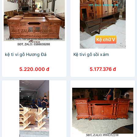
kệ ti vi gỗ Hương Đá
Kệ tivi gỗ sồi xám
5.220.000 đ
5.177.376 đ