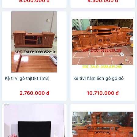
9.000.000 đ
4.300.000 đ
Kệ ti vi gỗ thịt(kt 1m8)
Kệ tivi hàm ếch gỗ gõ đỏ
2.760.000 đ
10.710.000 đ