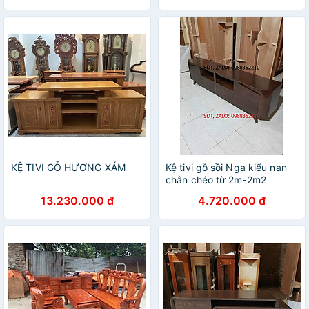
KỆ TIVI GỖ HƯƠNG XÁM
Kệ tivi gỗ sồi Nga kiểu nan
chân chéo từ 2m-2m2
13.230.000 đ
4.720.000 đ