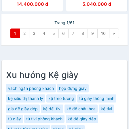
14.400.000 đ
5.040.000 đ
Trang 1/61
1
2
3
4
5
6
7
8
9
10
»
Xu hướng Kệ giày
vách ngăn phòng khách
hộp đựng giày
kệ siêu thị thanh lý
kệ treo tường
tủ giày thông minh
giá để giầy dép
kệ để. tivi
kệ để chậu hoa
kệ tivi
tủ giày
tủ tivi phòng khách
kệ để giày dép