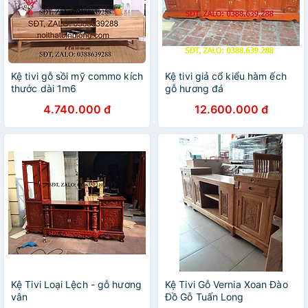
Kệ tivi gỗ sồi mỹ commo kích
Kệ tivi giả cổ kiểu hàm ếch
thước dài 1m6
gỗ hương đá
4.740.000 đ
12.600.000 đ
Kệ Tivi Loại Lệch - gỗ hương
Kệ Tivi Gỗ Vernia Xoan Đào
vân
Đồ Gỗ Tuấn Long