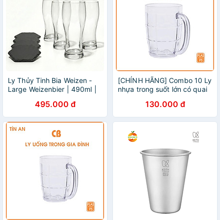
Ly Thủy Tinh Bia Weizen -
[CHÍNH HÃNG] Combo 10 Ly
Large Weizenbier | 490ml |
nhựa trong suốt lớn có quai
[LYNOIR_LY003
– bền đẹp, an toàn, tiện lợi
495.000 đ
130.000 đ