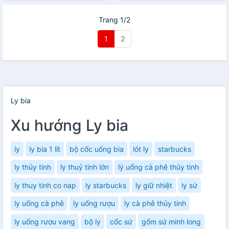
Trang 1/2
1
2
Ly bia
Xu hướng Ly bia
ly
ly bia 1 lít
bộ cốc uống bia
lót ly
starbucks
ly thủy tinh
ly thuỷ tinh lớn
lý uống cà phê thủy tinh
ly thuy tinh co nap
ly starbucks
ly giữ nhiệt
ly sứ
ly uống cà phê
ly uống rượu
ly cà phê thủy tinh
ly uống rượu vang
bộ ly
cốc sứ
gốm sứ minh long