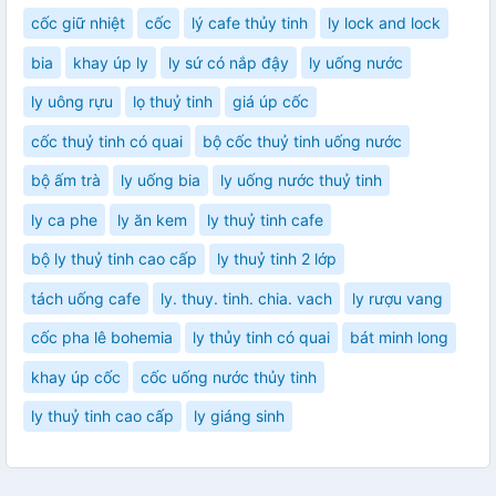
cốc giữ nhiệt
cốc
lý cafe thủy tinh
ly lock and lock
bia
khay úp ly
ly sứ có nắp đậy
ly uống nước
ly uông rựu
lọ thuỷ tinh
giá úp cốc
cốc thuỷ tinh có quai
bộ cốc thuỷ tinh uống nước
bộ ấm trà
ly uống bia
ly uống nước thuỷ tinh
ly ca phe
ly ăn kem
ly thuỷ tinh cafe
bộ ly thuỷ tinh cao cấp
ly thuỷ tinh 2 lớp
tách uống cafe
ly. thuy. tinh. chia. vach
ly rượu vang
cốc pha lê bohemia
ly thủy tinh có quai
bát minh long
khay úp cốc
cốc uống nước thủy tinh
ly thuỷ tinh cao cấp
ly giáng sinh