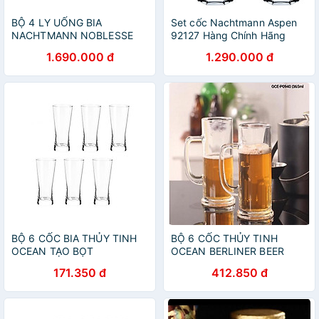
BỘ 4 LY UỐNG BIA
Set cốc Nachtmann Aspen
NACHTMANN NOBLESSE
92127 Hàng Chính Hãng
102556, dung tích 430 ml
1.690.000 đ
1.290.000 đ
Hàng chính hãng
BỘ 6 CỐC BIA THỦY TINH
BỘ 6 CỐC THỦY TINH
OCEAN TẠO BỌT
OCEAN BERLINER BEER
METROPOLITAN B1314 -
MUG P0940 - 370ML
171.350 đ
412.850 đ
400ML