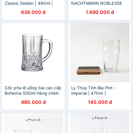
Classic Golden | 490ml |
NACHTMANN NOBLESSE
[LYNOIR_LY002
102556, dung tích 430 ml
639.000 đ
1.690.000 đ
hàng chính hãng
Cốc pha lê uống bia cao cấp
Ly Thủy Tinh Bia Pint -
Bohemia 500ml Hàng chính
Imperial | 470ml |
hãng
[LYNOIR_LY020
990.000 đ
145.000 đ