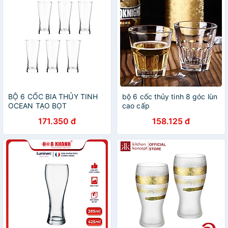
BỘ 6 CỐC BIA THỦY TINH
bộ 6 cốc thủy tinh 8 góc lùn
OCEAN TẠO BỌT
cao cấp
METROPOLITAN B1314 -
171.350 đ
158.125 đ
400ML