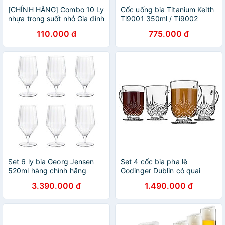
[CHÍNH HÃNG] Combo 10 Ly
Cốc uống bia Titanium Keith
nhựa trong suốt nhỏ Gia đình
Ti9001 350ml / Ti9002
có quai – bền đẹp, an toàn,
450ml
110.000 đ
775.000 đ
tiện lợi
Set 6 ly bia Georg Jensen
Set 4 cốc bia pha lê
520ml hàng chính hãng
Godinger Dublin có quai
350ml Hàng chính hãng
3.390.000 đ
1.490.000 đ