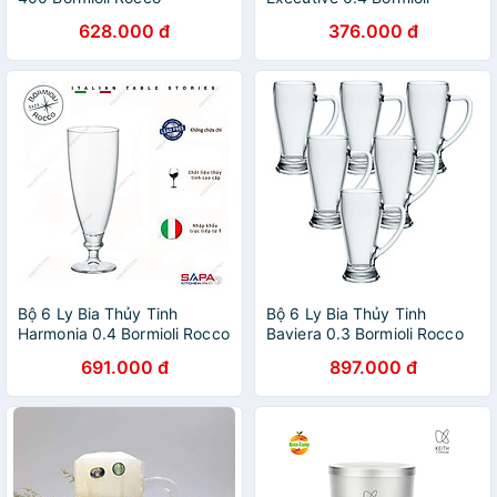
133640M02021990 (510ml
Rocco 128550Q02021990
628.000 đ
376.000 đ
/ Ly)
(530ml / Ly)
Bộ 6 Ly Bia Thủy Tinh
Bộ 6 Ly Bia Thủy Tinh
Harmonia 0.4 Bormioli Rocco
Baviera 0.3 Bormioli Rocco
128980M02021990 (580ml
133430MI9021990 (390ml /
691.000 đ
897.000 đ
/ Ly)
Ly)