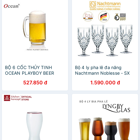
BỘ 6 CỐC THỦY TINH
Bộ 4 ly pha lê đa năng
OCEAN PLAYBOY BEER
Nachtmann Noblesse - SX
MUG P0140 - 360ML
tại Đức - Hàng chính hãng
527.850 đ
1.590.000 đ
100% (kèm ảnh thật)