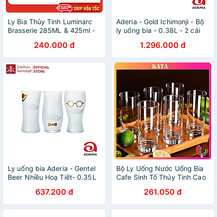
Ly Bia Thủy Tinh Luminarc
Aderia - Gold Ichimonji - Bộ
Brasserie 285ML & 425ml -
ly uống bia - 0.38L - 2 cái
J5184 & J5185 - Bộ 6 ly
240.000 đ
1.296.000 đ
Ly uống bia Aderia - Gentel
Bộ Ly Uống Nước Uống Bia
Beer Nhiều Hoạ Tiết- 0.35L
Cafe Sinh Tố Thủy Tinh Cao
Cấp Ocean New York Long
637.200 đ
261.050 đ
Drink B07812 Dung Tích
340ml