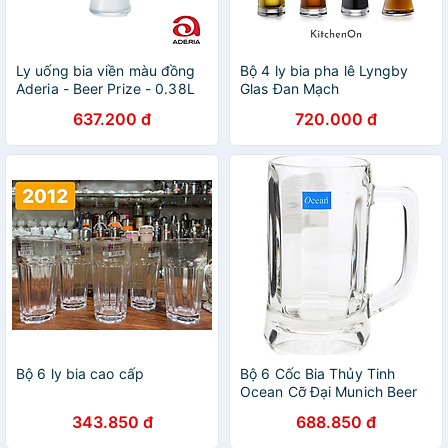
Ly uống bia viền màu đồng
Bộ 4 ly bia pha lê Lyngby
Aderia - Beer Prize - 0.38L
Glas Đan Mạch
637.200 đ
720.000 đ
Bộ 6 ly bia cao cấp
Bộ 6 Cốc Bia Thủy Tinh
Ocean Cỡ Đại Munich Beer
Mug Ocean - P00843 -
343.850 đ
688.850 đ
640ml