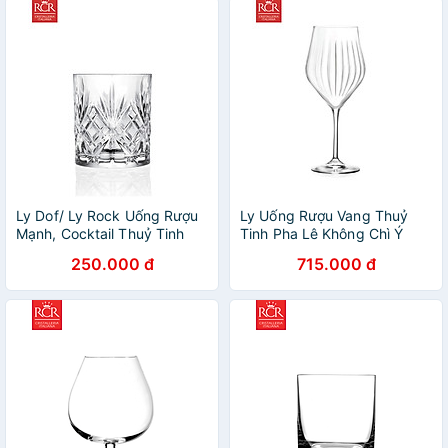
Ly Dof/ Ly Rock Uống Rượu
Ly Uống Rượu Vang Thuỷ
Mạnh, Cocktail Thuỷ Tinh
Tinh Pha Lê Không Chì Ý
Pha Lê Không Chì Ý RCR
RCR Crystal Timeless -
250.000 đ
715.000 đ
Crystal – Melodia Dof
Timeless Wine Glass 550 ml
Tumbler 240ml