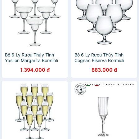
Bộ 6 Ly Rượu Thủy Tinh
Bộ 6 Ly Rượu Thủy Tinh
Ypsilon Margarita Bormioli
Cognac Riserva Bormioli
Rocco 166440M76021990
Rocco 130210BV4021990
1.394.000 đ
883.000 đ
(330ml / Ly)
(530ml / Ly)