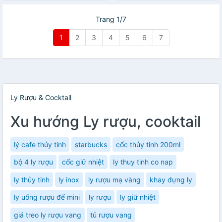
Trang 1/7
1
2
3
4
5
6
7
Ly Rượu & Cocktail
Xu hướng Ly rượu, cooktail
lý cafe thủy tinh
starbucks
cốc thủy tinh 200ml
bộ 4 ly rượu
cốc giữ nhiệt
ly thuy tinh co nap
ly thủy tinh
ly inox
ly rượu mạ vàng
khay đựng ly
ly uống rượu đế mini
ly rượu
ly giữ nhiệt
giá treo ly rượu vang
tủ rượu vang