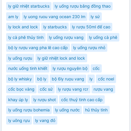
ly giữ nhiệt starbucks
ly uống rượu bằng đồng thao
am ly
ly uong ruou vang ocean 230 lm
ly sứ
ly lock and lock
ly starbucks
ly rượu 50ml đế cao
ly cà phê thủy tinh
ly uống rượu vang
ly uống cà phê
bộ ly rượu vang pha lê cao cấp
ly uống rượu nhỏ
ly uống rượu
ly giữ nhiệt lock and lock
nước uống tinh khiết
ly rượu nguyên bộ
cốc
bộ ly whisky
bộ ly
bộ 6ly ruọu vang
ly
cốc noel
cốc bọc vàng
cốc sứ
ly rượu vang rcr
rượu vang
khay úp ly
ly rượu shot
cốc thuỷ tinh cao cấp
ly uống rượu bohemia
ly uống nước
hủ thủy tinh
ly uông rựu
ly vang đỏ