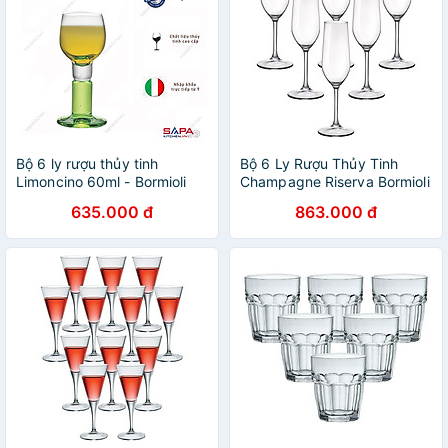
Bộ 6 ly rượu thủy tinh
Bộ 6 Ly Rượu Thủy Tinh
Limoncino 60ml - Bormioli
Champagne Riserva Bormioli
Rocco - Italy
Rocco 126281BN9021990
635.000 đ
863.000 đ
(210ml / Ly)