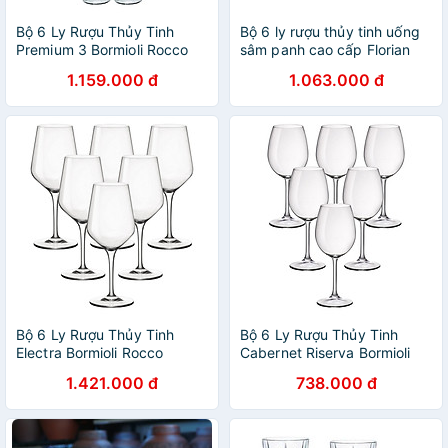
Bộ 6 Ly Rượu Thủy Tinh
Bộ 6 ly rượu thủy tinh uống
Premium 3 Bormioli Rocco
sâm panh cao cấp Florian
170061BF9021990 (260ml /
210ml - Bormioli Rocco -
1.159.000 đ
1.063.000 đ
Ly)
Italy
Bộ 6 Ly Rượu Thủy Tinh
Bộ 6 Ly Rượu Thủy Tinh
Electra Bormioli Rocco
Cabernet Riserva Bormioli
192352B32021990 (550ml /
Rocco 126261BN9021990
1.421.000 đ
738.000 đ
Ly)
(370ml / Ly / Ly)