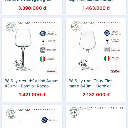
Schumann’s Special No. 1
245ml - Bormioli Rocco -
3.390.000 đ
1.463.000 đ
60 0,38 lít hàng chính hãng
Italy
Bộ 6 ly rượu thủy tinh Aurum
Bộ 6 Ly rượu Thủy Tinh
430ml - Bormioli Rocco -
Inalto 640ml - Bormioli
Italy
Rocco - Italy
1.421.000 đ
2.132.000 đ