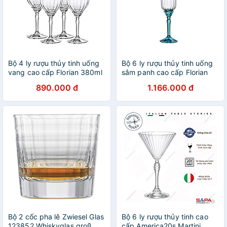
Bộ 4 ly rượu thủy tinh uống
Bộ 6 ly rượu thủy tinh uống
vang cao cấp Florian 380ml
sâm panh cao cấp Florian
- Bormioli Rocco - Italy
210ml màu xanh - Bormioli
890.000 đ
1.166.000 đ
Rocco - Italy
Bộ 2 cốc pha lê Zwiesel Glas
Bộ 6 ly rượu thủy tinh cao
123852 Whiskyglas groß
cấp America20s Martini