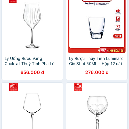
Ly Uống Rượu Vang,
Ly Rượu Thủy Tinh Luminarc
Cocktail Thuỷ Tinh Pha Lê
Gin Shot 50ML - Hộp 12 cái
Không Chì Ý RCR Crystal
- I16166
656.000 đ
276.000 đ
Timeless - Timeless Wine
Glass 650 ml