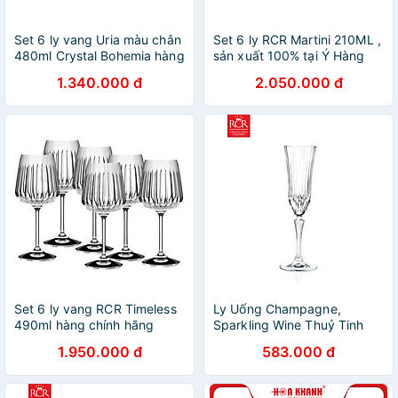
Set 6 ly vang Uria màu chân
Set 6 ly RCR Martini 210ML ,
480ml Crystal Bohemia hàng
sản xuất 100% tại Ý Hàng
chính hãng
chính hãng
1.340.000 đ
2.050.000 đ
Set 6 ly vang RCR Timeless
Ly Uống Champagne,
490ml hàng chính hãng
Sparkling Wine Thuỷ Tinh
Pha Lê Không Chì Ý RCR
1.950.000 đ
583.000 đ
Crystal Adagio 180 ml -
Adagio Flute 180 ml