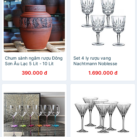
Chum sành ngâm rượu Đông
Set 4 ly rượu vang
Sơn Âu Lạc 5 Lit - 10 Lit
Nachtmann Noblesse
gốm sứ Bát Tràng
104247, dung tích 355 ml
390.000 đ
1.690.000 đ
hàng chính hãng