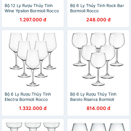
Bộ 12 Ly Rượu Thủy Tinh
Bộ 6 Ly Thủy Tinh Rock Bar
Wine Ypsilon Bormioli Rocco
Bormioli Rocco
124470MN5021990 (220ml
518000CM3821990 (70ml /
1.297.000 đ
248.000 đ
/ Ly)
Ly)
Bộ 6 Ly Rượu Thủy Tinh
Bộ 6 Ly Rượu Thủy Tinh
Electra Bormioli Rocco
Barolo Riserva Bormioli
192341B32021990 (350ml /
Rocco 167231BN9021990
1.332.000 đ
814.000 đ
Ly)
(480ml / Ly)