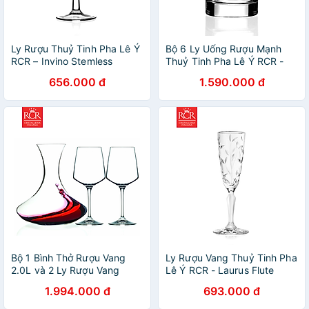
Ly Rượu Thuỷ Tinh Pha Lê Ý
Bộ 6 Ly Uống Rượu Mạnh
RCR – Invino Stemless
Thuỷ Tinh Pha Lê Ý RCR -
Goblets 350ml
Tocai Dof Tumbler 290ml
656.000 đ
1.590.000 đ
Bộ 1 Bình Thở Rượu Vang
Ly Rượu Vang Thuỷ Tinh Pha
2.0L và 2 Ly Rượu Vang
Lê Ý RCR - Laurus Flute
460ml Thuỷ Tinh Pha Lê Ý
160ml
1.994.000 đ
693.000 đ
RCR - Aria Set 3pcs