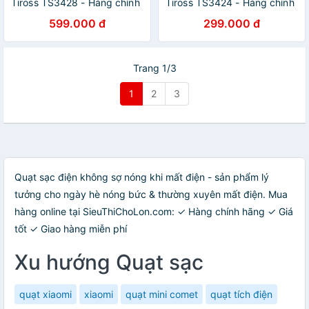
Tiross TS3428 - Hàng chính
Tiross TS3424 - Hàng chính
hãng
hãng
599.000 đ
299.000 đ
Trang 1/3
1
2
3
Quạt sạc điện không sợ nóng khi mất điện - sản phẩm lý
tưởng cho ngày hè nóng bức & thường xuyên mất điện. Mua
hàng online tại SieuThiChoLon.com: ✓ Hàng chính hãng ✓ Giá
tốt ✓ Giao hàng miễn phí
Xu hướng Quạt sạc
quạt xiaomi
xiaomi
quạt mini comet
quạt tích điện