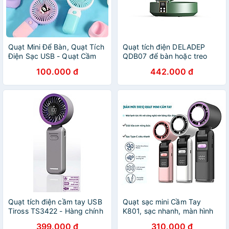
Quạt Mini Để Bàn, Quạt Tích
Quạt tích điện DELADEP
Điện Sạc USB - Quạt Cầm
QDB07 để bàn hoặc treo
Tay Tốc Độ, Điều Chỉnh
tường xoay 120°, có điều
100.000 đ
442.000 đ
Hướng Gió Xoay 360 Độ,
khiển, điều chỉnh đa góc, có
Kiểu Dáng Sang Trọng ,
thể gấp gọn, 5 cánh 3 mức
Không Gây Ồn, Pin Sạc -
gió siêu mát - Hàng nhập
Giao Màu Ngẫu Nhiên -
khẩu
Hàng Nhập Khẩu
Quạt tích điện cầm tay USB
Quạt sạc mini Cầm Tay
Tiross TS3422 - Hàng chính
K801, sạc nhanh, màn hình
hãng
LED - Quạt sò lạnh - Hàng
399.000 đ
310.000 đ