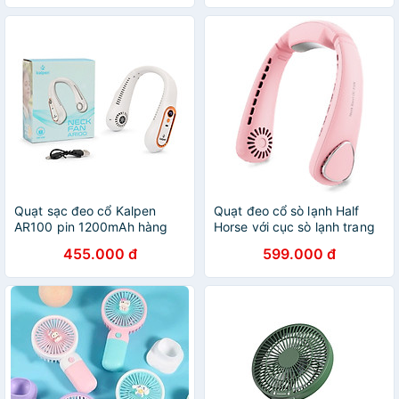
Quạt sạc đeo cổ Kalpen
Quạt đeo cổ sò lạnh Half
AR100 pin 1200mAh hàng
Horse với cục sò lạnh trang
chính hãng
bị chip điện lạnh, giảm tức
455.000 đ
599.000 đ
thì tới 20 độ chỉ sau 3 giây,
thổi bay cơn nóng. Hàng
chính hãng