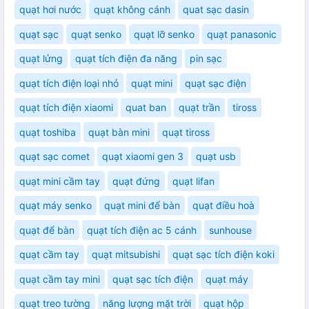
quạt hơi nước
quạt không cánh
quat sạc dasin
quạt sạc
quạt senko
quạt lỡ senko
quạt panasonic
quạt lửng
quạt tích điện đa năng
pin sạc
quạt tích điện loại nhỏ
quạt mini
quạt sạc điện
quạt tích điện xiaomi
quat ban
quạt trần
tiross
quạt toshiba
quạt bàn mini
quạt tiross
quạt sạc comet
quạt xiaomi gen 3
quạt usb
quạt mini cầm tay
quạt đứng
quạt lifan
quạt máy senko
quạt mini để bàn
quạt điều hoà
quạt để bàn
quạt tích điện ac 5 cánh
sunhouse
quạt cầm tay
quạt mitsubishi
quạt sạc tích điện koki
quạt cầm tay mini
quạt sạc tích điện
quạt máy
quạt treo tường
năng lượng mặt trời
quạt hộp