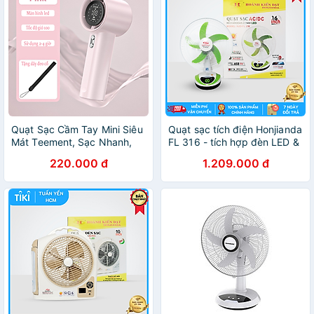
Quạt Sạc Cầm Tay Mini Siêu
Quạt sạc tích điện Honjianda
Mát Teement, Sạc Nhanh,
FL 316 - tích hợp đèn LED &
Màn Hình Led Sang Trọng,
cổng USB - Hàng chính
220.000 đ
1.209.000 đ
100 Chế Độ Gió - Hàng
hãng
Chính Hãng