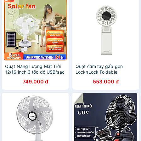
Quạt Năng Lượng Mặt Trời
Quạt cầm tay gấp gọn
12/16 inch,3 tốc độ,USB/sạc
LocknLock Foldable
bằng năng lượng mặt
handheld fan 2 Màu -
749.000 đ
553.000 đ
trời,BẢO HÀNH 12 THÁNG,
ENF326 - Hàng chính hãng
HÀNG CHÍNH HÃNG