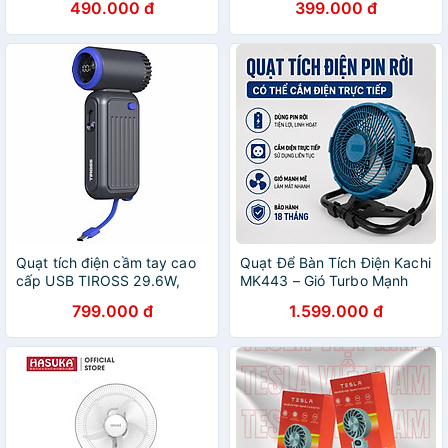
490.000 đ
399.000 đ
Quạt tích điện cầm tay cao
Quạt Để Bàn Tích Điện Kachi
cấp USB TIROSS 29.6W,
MK443 – Gió Turbo Mạnh
8000mAh TS3436 - Hàng
Mẽ, Xoay 360 Độ, Thiết Kế
799.000 đ
1.599.000 đ
chính hãng
Di Động Đa Năng - hàng
chính hãng