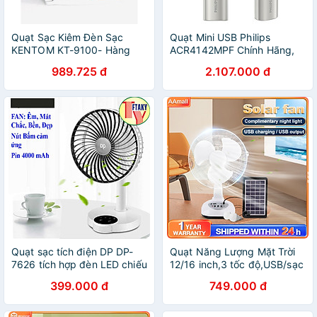
Quạt Sạc Kiêm Đèn Sạc
Quạt Mini USB Philips
KENTOM KT-9100- Hàng
ACR4142MPF Chính Hãng,
chính hãng
Pin Khủng 5000mAh, Gió
989.725 đ
2.107.000 đ
Cực Mạnh. HÀNG CHÍNH
HÃNG
Quạt sạc tích điện DP DP-
Quạt Năng Lượng Mặt Trời
7626 tích hợp đèn LED chiếu
12/16 inch,3 tốc độ,USB/sạc
sáng - loại quạt trung gió rất
bằng năng lượng mặt trời,
399.000 đ
749.000 đ
mạnh với nút bấm cảm ứng
HÀNG CHÍNH HÃNG, BẢO
HÀNG CHÍNH HÃNG
HÀNH 12 THÁNG