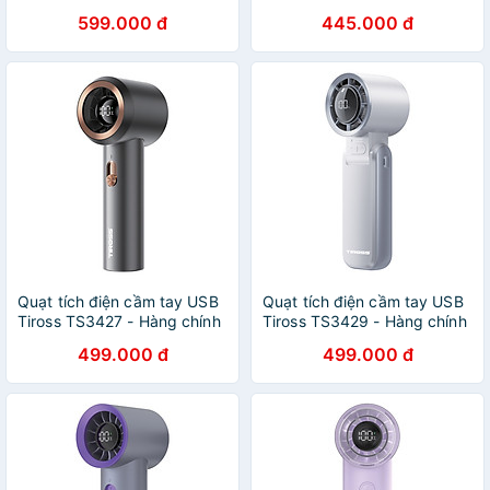
50h, quạt bàn pin sạc cho
Siêu Mát, Pin Trâu, Nhỏ Gọn
599.000 đ
445.000 đ
học sinh - hàng chính hãng
Mang Theo Mọi Nơi - Hàng
Nhập Khẩu
Quạt tích điện cầm tay USB
Quạt tích điện cầm tay USB
Tiross TS3427 - Hàng chính
Tiross TS3429 - Hàng chính
hãng
hãng
499.000 đ
499.000 đ