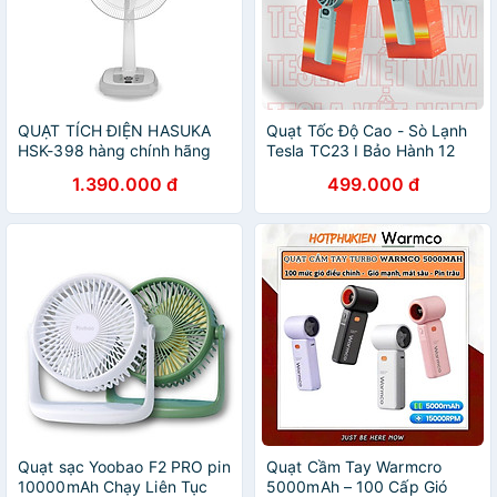
QUẠT TÍCH ĐIỆN HASUKA
Quạt Tốc Độ Cao - Sò Lạnh
HSK-398 hàng chính hãng
Tesla TC23 I Bảo Hành 12
Tháng 1 Đổi
1.390.000 đ
499.000 đ
Quạt sạc Yoobao F2 PRO pin
Quạt Cầm Tay Warmcro
10000mAh Chạy Liên Tục
5000mAh – 100 Cấp Gió