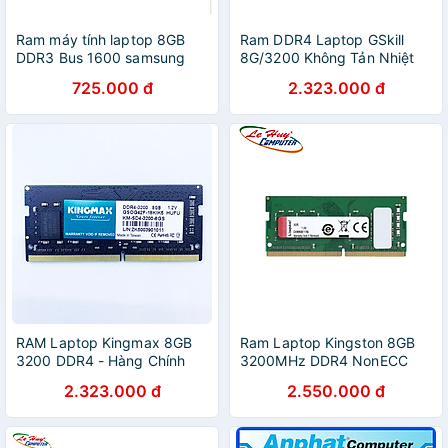
Ram máy tính laptop 8GB
Ram DDR4 Laptop GSkill
DDR3 Bus 1600 samsung
8G/3200 Không Tản Nhiệt
dùng cho laptop Core i thế
(F4-3200C22S-8GRS)--
725.000 đ
2.323.000 đ
hệ 1, 2 - Hàng chính hãng
Hàng Chính Hãng
RAM Laptop Kingmax 8GB
Ram Laptop Kingston 8GB
3200 DDR4 - Hàng Chính
3200MHz DDR4 NonECC
Hãng
CL22 SODIM
2.323.000 đ
2.550.000 đ
(KVR32S22S6/8) - Hàng
Chính Hãng