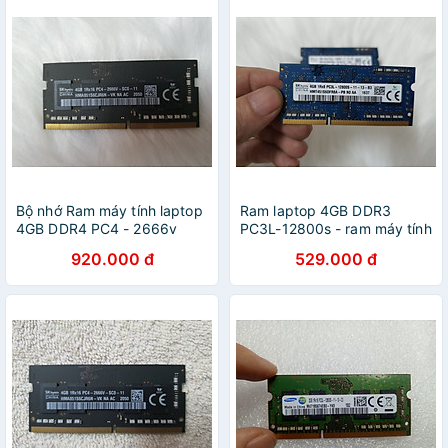
Bộ nhớ Ram máy tính laptop
Ram laptop 4GB DDR3
4GB DDR4 PC4 - 2666v
PC3L-12800s - ram máy tính
Micron, samsung - Hàng
laptop 4GB DDR3L bus
920.000 đ
529.000 đ
chính hãng
1600Mhz - Hàng chính hãng