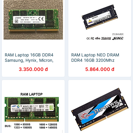
RAM Laptop 16GB DDR4
RAM Laptop NEO DRAM
Samsung, Hynix, Micron,
DDR4 16GB 3200Mhz
Kingston – Bus
SODIMM Model:
3.350.000 đ
5.864.000 đ
2133/2400/3200, Hoạt
NFSO416E82-3200EA10
Động Ổn Định - Hàng chính
Hàng chính hãng
hãng