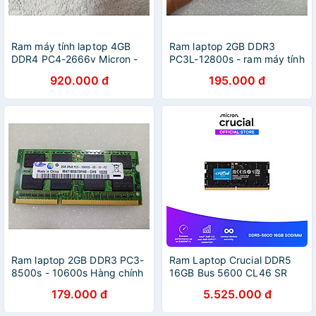
Ram máy tính laptop 4GB
Ram laptop 2GB DDR3
DDR4 PC4-2666v Micron -
PC3L-12800s - ram máy tính
Hàng chính hãng
laptop 2GB DDR3L bus
920.000 đ
195.000 đ
1600Mhz - Hàng chính hãng
Ram laptop 2GB DDR3 PC3-
Ram Laptop Crucial DDR5
8500s - 10600s Hàng chính
16GB Bus 5600 CL46 SR
hãng
x8, điện áp 1.1V -
179.000 đ
5.525.000 đ
CT16G56C46S5 - Hàng
chính hãng