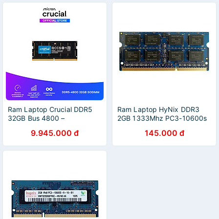
Ram Laptop Crucial DDR5
Ram Laptop HyNix DDR3
32GB Bus 4800 –
2GB 1333Mhz PC3-10600s
CT32G48C40S5 - Hàng
- Hàng Nhập Khẩu
9.945.000 đ
145.000 đ
chính hãng