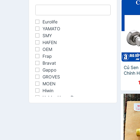
Eurolife
YAMATO
SMY
HAFEN
OEM
Frap
Bravat
Củ Sen
Gappo
Chính 
GROVES
MOEN
Hiwin
Hobby Home Decor
KOSKO
ATMOR
WS
ARIZE
DORON the best service
KUTO