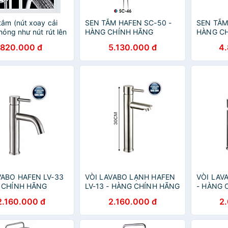
tắm (nút xoay cải
SEN TẮM HAFEN SC-50 -
SEN TẮM
 hỏng như nút rút lên
HÀNG CHÍNH HÃNG
HÀNG C
) - Hàng xịn HVMMA
820.000 đ
5.130.000 đ
4
-Hàng Nhập Khẩu
Hãng
VABO HAFEN LV-33
VÒI LAVABO LẠNH HAFEN
VÒI LAV
 CHÍNH HÃNG
LV-13 - HÀNG CHÍNH HÃNG
- HÀNG 
2.160.000 đ
2.160.000 đ
2