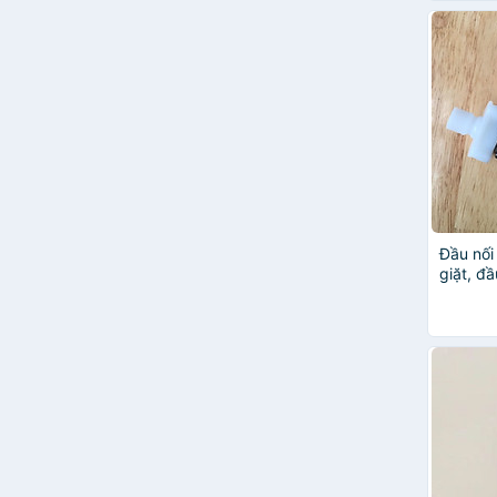
Đầu nối
giặt, đ
giặt