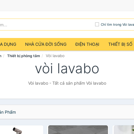
Chỉ tìm trong Vòi lav
IA DỤNG
NHÀ CỬA ĐỜI SỐNG
ĐIỆN THOẠI
THIẾT BỊ SỐ
Vòi lavabo
m
Thiết bị phòng tắm
vòi lavabo
Vòi lavabo - Tất cả sản phẩm Vòi lavabo
n Phẩm