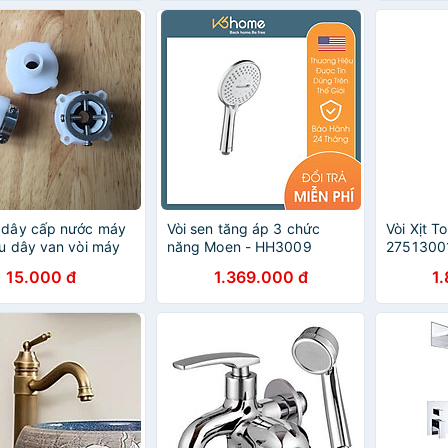
 dây cấp nước máy
Vòi sen tăng áp 3 chức
Vòi Xịt T
ầu dây van vòi máy
năng Moen - HH3009
2751300
15.000 đ
1.369.000 đ
1