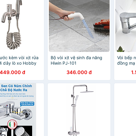
nước kèm vòi xịt rửa
Bộ vòi xịt vệ sinh đa năng
Vòi bếp 
4 dây lò xo Hobby
Hiwin PJ-101
đồng mạ 
ecor GXLX2
gương Hi
449.000 đ
346.000 đ
1