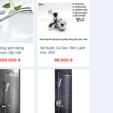
nóng lạnh bằng
Vòi Nước Củ Sen Tắm Lạnh
cao cấp mặt
Inox 304
win KF-213
.500.000 đ
99.000 đ