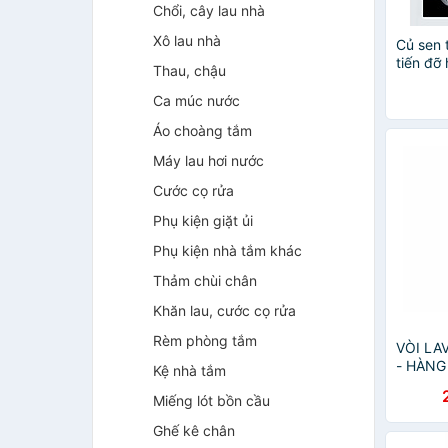
Chổi, cây lau nhà
Xô lau nhà
Củ sen 
tiến đỡ
Thau, chậu
kiểu cũ
ITALIA
Ca múc nước
Chính 
Áo choàng tắm
Máy lau hơi nước
Cước cọ rửa
Phụ kiện giặt ủi
Phụ kiện nhà tắm khác
Thảm chùi chân
Khăn lau, cước cọ rửa
Rèm phòng tắm
VÒI LA
- HÀNG
Kệ nhà tắm
Miếng lót bồn cầu
Ghế kê chân