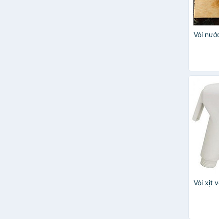
MORADO
Netviet
Bobo
Vòi nướ
Cleansui
Cuckoo
ECOHOME
GROB
GROHE
Legaxi
Luva
Luxta
Mecool
MINIIN
Rangos
TEADY
Tundo
Vòi xịt 