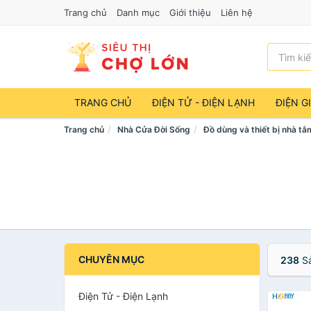
Trang chủ
Danh mục
Giới thiệu
Liên hệ
TRANG CHỦ
ĐIỆN TỬ - ĐIỆN LẠNH
ĐIỆN G
Trang chủ
Nhà Cửa Đời Sống
Đồ dùng và thiết bị nhà tắ
CHUYÊN MỤC
238
Sả
Điện Tử - Điện Lạnh