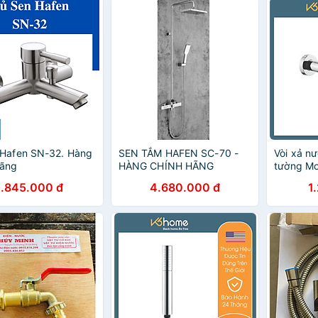
 Hafen SN-32. Hàng
SEN TẮM HAFEN SC-70 -
Vòi xả n
Hãng
HÀNG CHÍNH HÃNG
tường M
1.845.000 đ
4.680.000 đ
1