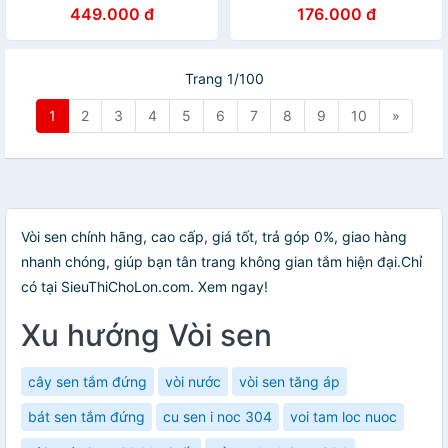
Hobby home decor CST1
H106-N (Trắng bạc)
449.000 đ
176.000 đ
Trang 1/100
1
2
3
4
5
6
7
8
9
10
»
Vòi sen chính hãng, cao cấp, giá tốt, trả góp 0%, giao hàng
nhanh chóng, giúp bạn tân trang không gian tắm hiện đại.Chỉ
có tại SieuThiChoLon.com. Xem ngay!
Xu hướng Vòi sen
cây sen tắm đứng
vòi nước
vòi sen tăng áp
bát sen tắm đứng
cu sen i noc 304
voi tam loc nuoc