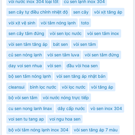
vòi nước inox 304 loại tốt
củ sen lạnh inox 304
sen cây tự điều chỉnh nhiệt độ
sen cây
vòi xịt tăng áp
vòi xịt vệ sinh
vòi tắm nóng lạnh
toto
sen cây tắm đứng
vòi sen lọc nước
vòi sen tắm inox
vòi sen tắm tăng áp
bát sen
vòi sen tắm
củ sen nóng lạnh
vòi sen tắm luva
vòi sen tắm đứng
day voi sen nhua
vòi sen
đầu vòi hoa sen
bộ sen tắm nóng lạnh
vòi sen tăng áp nhật bản
cleansui
bình lọc nước
vòi lọc nước
vòi tăng áp
bộ vòi sen tắm
vòi nước nóng trực tiếp
cu sen nong lanh linax
dây cấp nước
vò sen inox 304
voi sen tu tang ap
voi ngu hoa sen
bộ vòi tắm nóng lạnh inox 304
vòi sen tăng áp 7 màu