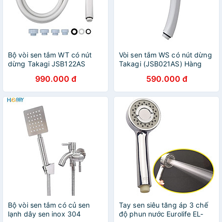
Bộ vòi sen tắm WT có nút
Vòi sen tắm WS có nút dừng
dừng Takagi JSB122AS
Takagi (JSB021AS) Hàng
hàng chính hãng
chính hãng
990.000 đ
590.000 đ
Bộ vòi sen tắm có củ sen
Tay sen siêu tăng áp 3 chế
lạnh dây sen inox 304
độ phun nước Eurolife EL-