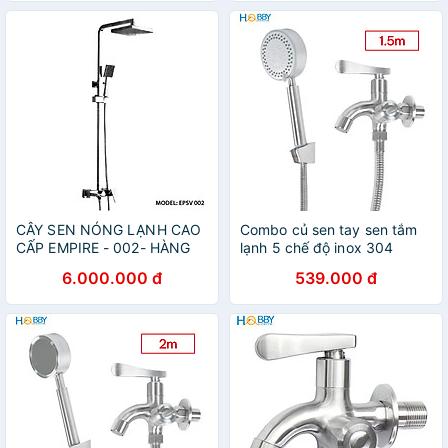
CÂY SEN NÓNG LẠNH CAO
Combo củ sen tay sen tắm
CẤP EMPIRE - 002- HÀNG
lạnh 5 chế độ inox 304
CHÍNH HÃNG
Hobby home decor CST2
6.000.000 đ
539.000 đ