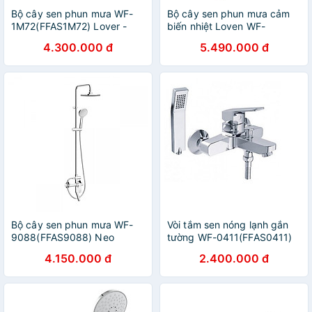
Bộ cây sen phun mưa WF-
Bộ cây sen phun mưa cảm
1M72(FFAS1M72) Lover -
biến nhiệt Loven WF-
hàng chính hãng American
1M13(FFAS1M13) - hàng
4.300.000 đ
5.490.000 đ
Standard
chính hãng American
Standard
Bộ cây sen phun mưa WF-
Vòi tắm sen nóng lạnh gắn
9088(FFAS9088) Neo
tường WF-0411(FFAS0411)
Modern - hàng chính hãng
Concept Square - hàng
4.150.000 đ
2.400.000 đ
American Standard
chính hãng American
Standard