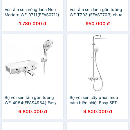
Vòi tắm sen nóng lạnh Neo
Vòi tắm sen lạnh găn tường
Modern WF-0711(FFAS0711)
WF-T703 (FFAST703) chưa
- hàng chính hãng American
bao gồm tay và dây sen-
1.780.000 đ
950.000 đ
Standard
hàng chính hãng American
Standard
Bộ vòi sen tắm gắn tường
Bộ vòi sen cây phun mưa
WF-4954(FFAS4954) Easy
cảm biến nhiệt Easy SET
SET Exposed cảm biến
WF-4956 (FFAS4956) Có
6.800.000 đ
9.800.000 đ
nhiệt- hàng chính hãng
mỏ xả nước - hàng chính
American Standard
hãng American Standard