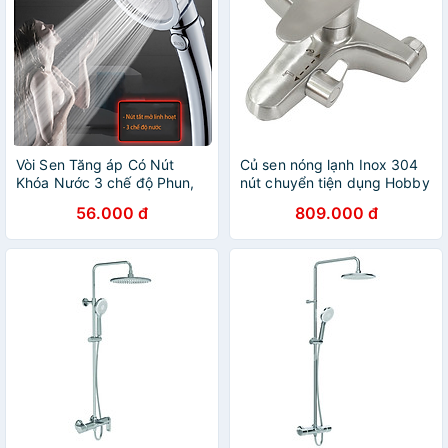
Vòi Sen Tăng áp Có Nút
Củ sen nóng lạnh Inox 304
Khóa Nước 3 chế độ Phun,
nút chuyển tiện dụng Hobby
Xoay 360 độ Hàng Xịn -
Home Decor CSNL1
56.000 đ
809.000 đ
Vàng Gold 206783m