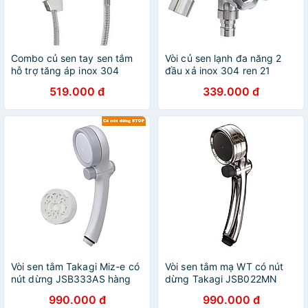
Combo củ sen tay sen tắm
Vòi củ sen lạnh đa năng 2
hỗ trợ tăng áp inox 304
đầu xả inox 304 ren 21
Hobby home decor CST3
Hobby Home Decor CS2
519.000 đ
339.000 đ
Vòi sen tắm Takagi Miz-e có
Vòi sen tắm mạ WT có nút
nút dừng JSB333AS hàng
dừng Takagi JSB022MN
chính hãng
hàng chính hãng
990.000 đ
990.000 đ