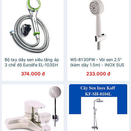
Bộ tay dây sen siêu tăng áp
WS-8130PW - Vòi sen 2.5"
3 chế độ Eurolife EL-103SH
(kèm dây 1.5m) - INOX SUS
(Trắng xanh)
304
374.000 đ
233.000 đ