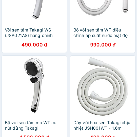
Vòi sen tắm Takagi WS
Bộ vòi sen tắm WT điều
(JSA021AS) hàng chính
chỉnh áp suất nước mật độ
hãng
cao Takagi (JSA122AS)
490.000 đ
990.000 đ
Hàng chính hãng
Bộ vòi sen tắm mạ WT có
Dây vòi hoa sen Takagi chịu
nút dừng Takagi
nhiệt JSH001WT - 1.6m
JSB122MAS hàng chính
Hàng chính hãng